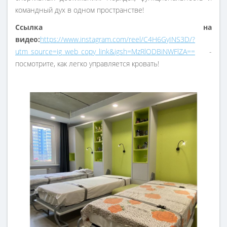
командный дух в одном пространстве!
Ссылка на
видео:
https://www.instagram.com/reel/C4H6GyINS3D/?
utm_source=ig_web_copy_link&igsh=MzRlODBiNWFlZA==
-
посмотрите, как легко управляется кровать!