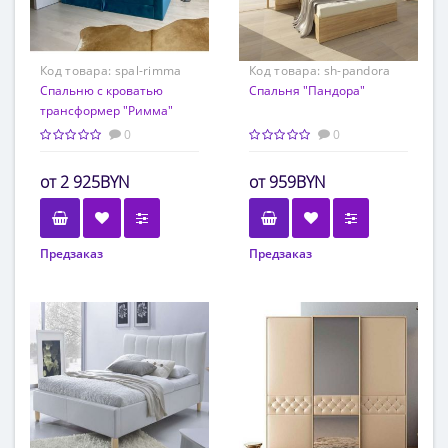
Код товара:
spal-rimma
Код товара:
sh-pandora
Спальню с кроватью
Спальня "Пандора"
трансформер "Римма"
0
0
2 925BYN
959BYN
Предзаказ
Предзаказ