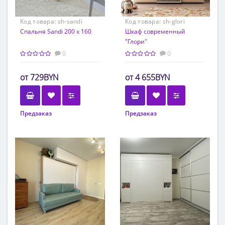
Код товара:
sh-sandi
Код товара:
sh-glori
Спальня Sandi 200 x 160
Шкаф современный
"Глори"
0
0
729BYN
4 655BYN
Предзаказ
Предзаказ