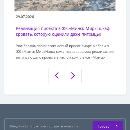
29.07.2026
12
Реализация проекта в ЖК «Минск-Мир»: шкаф-
Ш
кровать, которую оценили даже питомцы!
в
Уют без компромиссов: новый проект смарт-мебели в
Со
ЖК «Минск-Мир»Наша команда завершила реализацию
пр
потрясающего проекта в жилом комплексе «Минск-
мн
Мир». Мебельный комплекс разработан совместно с
пр
дизайнером интерьеров
дв
@design_natalia_evnevich специально для нашей
мо
клиентки.Перед нами стояла задача создать не просто
по
функциональную, но и максимально ..
по
Готово